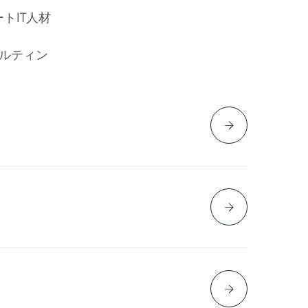
トIT人材
ルティン