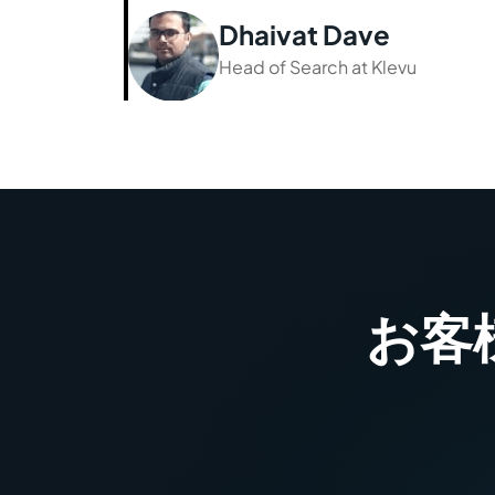
Dhaivat Dave
Head of Search at Klevu
お客