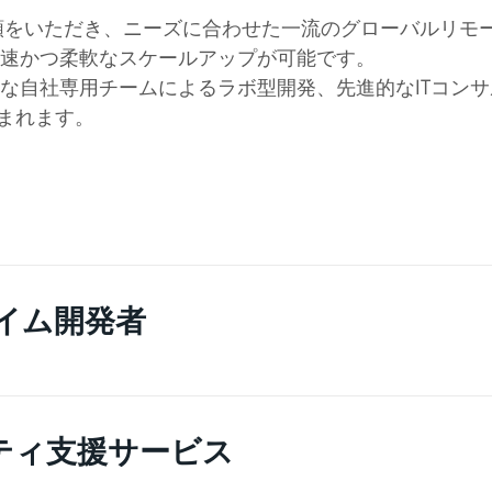
らご信頼をいただき、ニーズに合わせた一流のグローバルリモー
速かつ柔軟なスケールアップが可能です。
な自社専用チームによるラボ型開発、先進的なITコンサ
含まれます。
て、自社専用の開発チームを構築します。チ
です。
タイム開発者
様のチームにすぐ溶け込むパートタイム開発者をご提供
ショナルの力を活用でき、長期契約の負担を控
ティ支援サービス