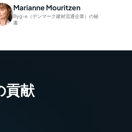
Marianne Mouritzen
Byg-e（デンマーク建材流通企業）の秘
書
の貢献