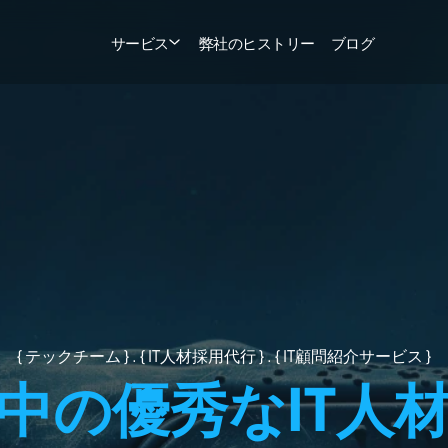
サービス
弊社のヒストリー
ブログ
{ テックチーム } . { IT人材採用代行 } . { IT顧問紹介サービス }
中の優秀なIT人