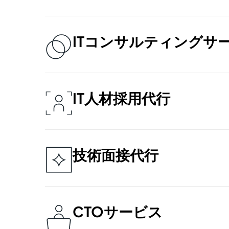
当社のアクセシビリティコンサルタントお
したWeb・モバイル製品のアクセシ
ITコンサルティングサ
豊富な実績を持つIT顧問をご紹介し
フェッショナルが課題を的確に分析し
す。
IT人材採用代行
1,000名以上の採用実績を持つ当社
に最適な人材をスピーディーに採用し
ムに迎え入れることが可能です。
技術面接代行
徹底した候補者評価により、採用の質
厳選された候補者との面接に絞り込む
めます。
CTOサービス