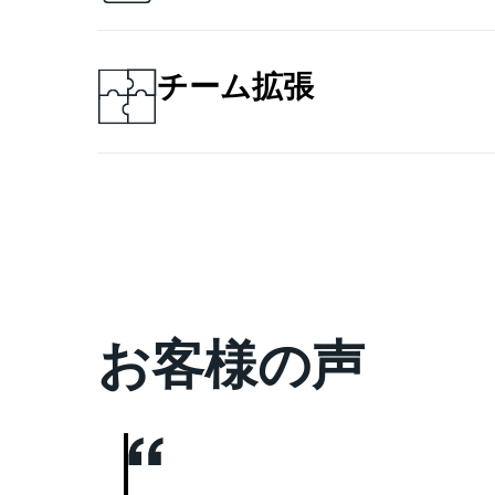
フルタイムのCTOを採用することな
ロードマップを手に入れることができ
コストを抑えながら、経営と技術をつ
す。
チーム拡張
既存チームに不足しているスキルを、
します。
専門人材のアサインにより、プロジェ
の削減にも貢献します。
お客様の声