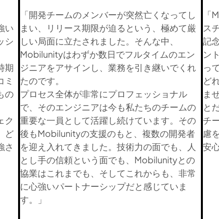
、
「開発チームのメンバーが突然亡くなってし
「M
強い
まい、リリース期限が迫るという、極めて厳
ス
ッシ
しい局面に立たされました。そんな中、
記
Mobilunityはわずか数日でフルタイムのエン
ン
時期
ジニアをアサインし、業務を引き継いでくれ
っ
コミ
たのです。
ど
もの
プロセス全体が非常にプロフェッショナル
ま
で、そのエンジニアは今も私たちのチームの
と
ェク
重要な一員として活躍し続けています。その
チ
、ど
後もMobilunityの支援のもと、複数の開発者
慮
強さ
を迎え入れてきました。技術力の面でも、人
安
とし手の信頼という面でも、Mobilunityとの
協業はこれまでも、そしてこれからも、非常
に心強いパートナーシップだと感じていま
す。」