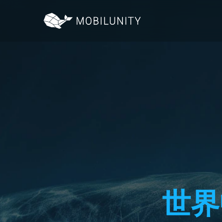
to
main
content
世界