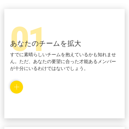
01
あなたのチームを拡大
すでに素晴らしいチームを抱えているかも知れませ
ん。ただ、あなたの要望に合った才能あるメンバー
が十分にいるわけではないでしょう。
私たちはあなたのビジネスの成長を確実にするた
め、オーダーメイドのスキルと資格を持つウクライ
ナの技術者達を雇用しています。キエフオフィス
で、あなたのチーム拡大を管理・サポートし、社内
の業務プロセスを一括管理します。