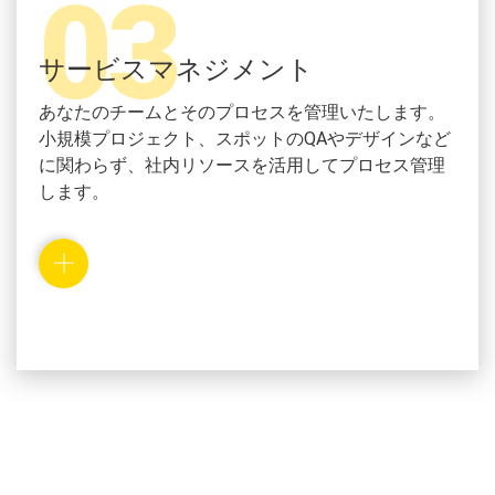
03
サービスマネジメント
あなたのチームとそのプロセスを管理いたします。
小規模プロジェクト、スポットのQAやデザインなど
に関わらず、社内リソースを活用してプロセス管理
します。
地域の一流の技術者達を雇用し、一緒に作り上げる
開発計画に基づいて、社内の専門知識を駆使しなが
ら、リモートチームを管理します。そして柔軟な、
お客様志向のサービスを提供します。私たちのプロ
ジェクト管理と開発チームは、ベストなサービスを
保証します。
要望に合ったソリューションを探し