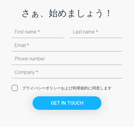
さぁ、始めましょう！
First
姓
name
メ
ー
ル
ア
ド
会
レ
社
ス
名
プライバシーポリシー
および
利用規約
に同意します
GET IN TOUCH