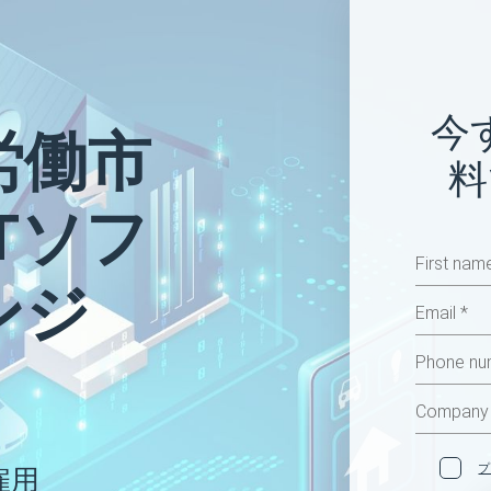
今
労働市
料
oTソフ
ンジ
プ
雇用